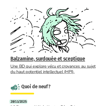
Balzamine, surdouée et sceptique
Une BD qui explore vécu et croyances au sujet
du haut potentiel intellectuel (HPI).
Quoi de neuf ?
28/11/2025